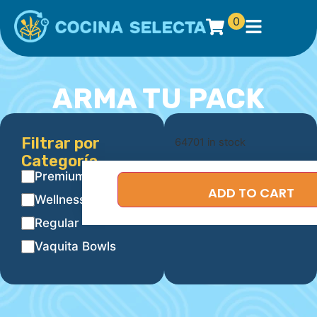
0
ARMA TU PACK
Filtrar por
64701 in stock
Categoría
Premium
ADD TO CART
Wellness
Regular
Vaquita Bowls