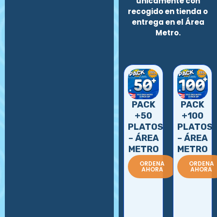
únicamente con
recogido en tienda o
entrega en el Área
Metro.
PACK
PACK
+50
+100
PLATOS
PLATOS
– ÁREA
– ÁREA
METRO
METRO
ORDENA
ORDENA
AHORA
AHORA