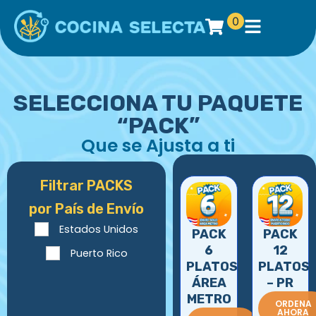
0
SELECCIONA TU PAQUETE
“PACK”
Que se Ajusta a ti
Filtrar PACKS
por País de Envío
Estados Unidos
PACK
PACK
6
12
Puerto Rico
PLATOS
PLATOS
ÁREA
– PR
METRO
ORDENA
AHORA