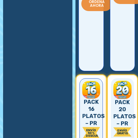
ORDENA
AHORA
PACK
PACK
16
20
PLATOS
PLATOS
– PR
– PR